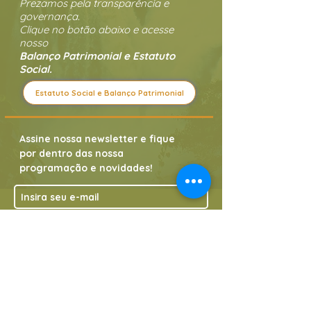
Prezamos pela transparência e
governança.
Clique no botão abaixo e acesse
nosso
Balanço Patrimonial e Estatuto
Social.
Estatuto Social e Balanço Patrimonial
Assine nossa newsletter e fique
por dentro das nossa
programação e novidades!
Assine já
CONTATOS
Whatsapp:
(21) 99935-1744