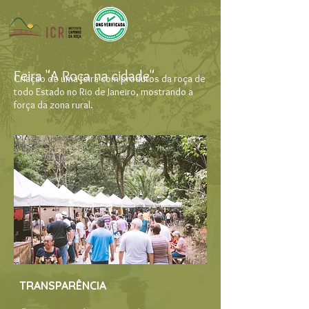
Feira "A Roça na cidade"
Criação de uma feira com produtos da roça de
todo Estado no Rio de Janeiro, mostrando a
força da zona rural.
TRANSPARÊNCIA